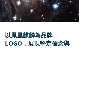
以鳳凰麒麟為品牌
LOGO，​展現堅定信念與
包容力
創辦人蒙家中供奉之文衡聖帝祖恩澤庇佑，諭
示以《鳳凰麒麟》為「自然食尚」之品牌標
識，並顯像詳述圖騰形制，得《鳳凰麒麟》為
獨角、馬首、鳳翅、麟
身，從容翱翔於浩瀚宇
宙中的王者之風。圖成時，文衡聖帝祖降諭
曰：「萬馬奔騰，一枝獨秀，浴火鳳凰，殺出
血路。」期勉自然食尚要堅持理念，勇往直
前，胸懷天地，開創新局。