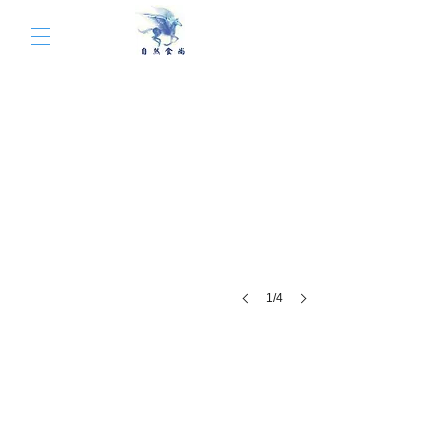
1/4
經 典 麥 芽 糖