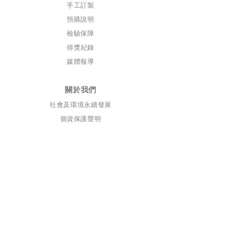
手工訂製
預購說明
檢驗保障
​得獎
紀錄
媒體報導
關於我們
社會及環境永續發展
個資保護​聲明
​聯絡我們
自然食尚股份有限公司
/
統
編
5
6657400
自然食尚
企
業社
/
統編
3
7660279
/
email
naturaltasty2013@gmail.com
/
電話
089-320910
/ 950
地址
台東縣台東市博愛路234巷15號