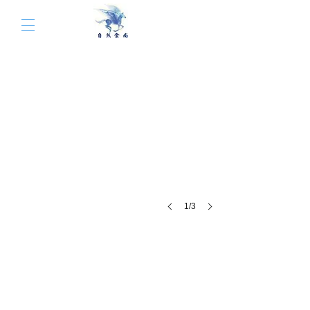
1/3
經 典 麥 芽 糖