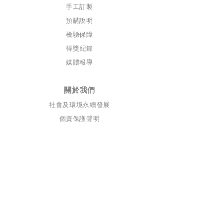
手工訂製
預購說明
檢驗保障
​得獎
紀錄
媒體報導
關於我們
社會及環境永續發展
個資保護​聲明
​聯絡我們
自然食尚股份有限公司
/
統
編
5
6657400
自然食尚
企
業社
/
統編
3
7660279
/
email
naturaltasty2013@gmail.com
/
電話
089-320910
/ 950
地址
台東縣台東市博愛路234巷15號